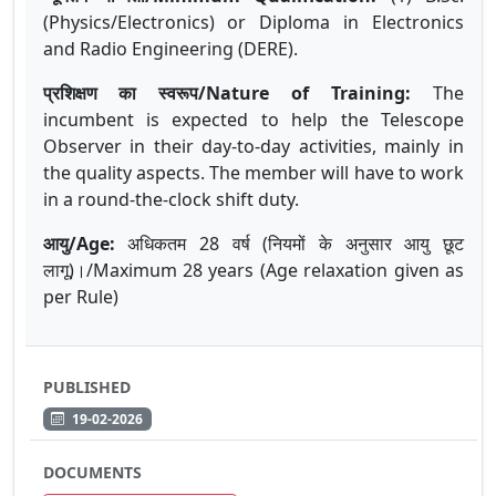
(Physics/Electronics) or Diploma in Electronics
and Radio Engineering (DERE).
प्रशिक्षण का स्वरूप/Nature of Training:
The
incumbent is expected to help the Telescope
Observer in their day-to-day activities, mainly in
the quality aspects. The member will have to work
in a round-the-clock shift duty.
आयु
/Age:
अधिकतम
28
वर्ष
(
नियमों
के
अनुसार
आयु
छूट
लागू
)
।
/Maximum 28 years (Age relaxation given as
per Rule)
PUBLISHED
19-02-2026
DOCUMENTS