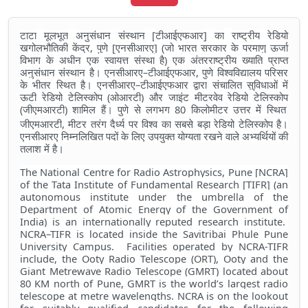
[
]
टाटा
मूलभूत
अनुसंधान
संस्थान
टीआईएफआर
का
राष्ट्रीय
रेडियो
,
[
] (
खगोलभौतिकी
केंद्र
पुणे
एनसीआरए
जो
भारत
सरकार
के
परमाणु
ऊर्जा
)
विभाग
के
अधीन
एक
स्वायत्त
संस्था
है
एक
अंतरराष्ट्रीय
ख्याति
प्राप्त
–
,
अनुसंधान
संस्थान
है।
एनसीआरए
टीआईएफआर
पुणे
विश्वविद्यालय
परिसर
–
के
भीतर
स्थित
है।
एनसीआरए
टीआईएफआर
द्वारा
संचालित
सुविधाओं
में
(
)
ऊटी
रेडियो
टेलिस्कोप
ओआरटी
और
जाइंट
मीटरवेव
रेडियो
टेलिस्कोप
(
)
80
जीएमआरटी
शामिल
हैं।
पुणे
से
लगभग
किलोमीटर
उत्तर
में
स्थित
,
जीएमआरटी
मीटर
तरंग
दैर्ध्य
पर
विश्व
का
सबसे
बड़ा
रेडियो
टेलिस्कोप
है।
एनसीआरए निम्नलिखित पदों के लिए उपयुक्त योग्यता रखने वाले अभ्यर्थियों की
तलाश में है
।
The National Centre for Radio Astrophysics, Pune [NCRA]
of the Tata Institute of Fundamental Research [TIFR] (an
autonomous institute under the umbrella of the
Department of Atomic Energy of the Government of
India) is an internationally reputed research institute.
NCRA–TIFR is located inside the Savitribai Phule Pune
University Campus. Facilities operated by NCRA-TIFR
include, the Ooty Radio Telescope (ORT), Ooty and the
Giant Metrewave Radio Telescope (GMRT) located about
80 KM north of Pune, GMRT is the world’s largest radio
telescope at metre wavelengths. NCRA is on the lookout