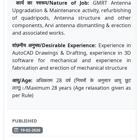
कार्य का स्वरूप/Nature of Job:
GMRT Antenna
Upgradation & Maintenance activity, refurbishing
of quadripods, Antenna structure and other
components, Arvi antenna dismantling & erection
and associated works.
वांछनीय अनुभव/Desirable Experience:
Experience in
AutoCAD Drawings & Drafting, experience in 3D
software for mechanical and experience in
fabrication and erection of mechanical structure
आयु
/Age:
अधिकतम
28
वर्ष
(
नियमों
के
अनुसार
आयु
छूट
लागू
)
।
/Maximum 28 years (Age relaxation given as
per Rule)
PUBLISHED
19-02-2026