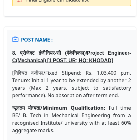
POST NAME :
8. प्रोजेक्ट इंजीनियर-सी (मैकेनिकल)/Project Engineer-
C(Mechanical) [1 POST, UR; HQ: KHODAD]
[निश्चित वजीफा/Fixed Stipend: Rs. 1,03,400 p.m.
Tenure: Initial 1 year to be extended by another 2
years (Max 2 years, subject to satisfactory
performance). No absorption after term end.
न्यूनतम योग्यता/Minimum Qualification:
Full time
BE/ B. Tech in Mechanical Engineering from a
recognised Institute/ university with at least 60%
aggregate marks.