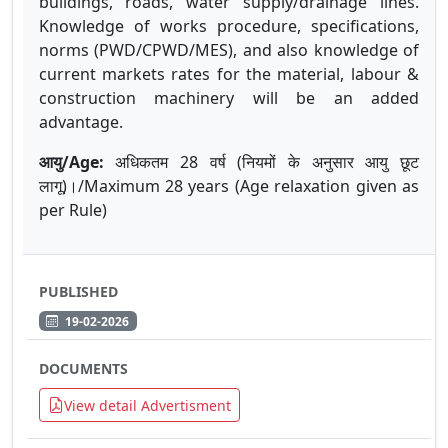
buildings, roads, water supply/drainage lines.
Knowledge of works procedure, specifications,
norms (PWD/CPWD/MES), and also knowledge of
current markets rates for the material, labour &
construction machinery will be an added
advantage.
आयु
/Age:
अधिकतम
28
वर्ष
(
नियमों
के
अनुसार
आयु
छूट
लागू
)
।
/Maximum 28 years (Age relaxation given as
per Rule)
PUBLISHED
19-02-2026
DOCUMENTS
View detail Advertisment