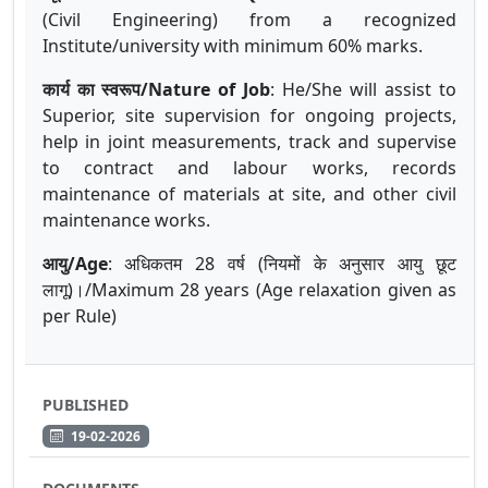
(Civil Engineering) from a recognized
Institute/university with minimum 60% marks.
कार्य का स्वरूप/Nature of Job
: He/She will assist to
Superior, site supervision for ongoing projects,
help in joint measurements, track and supervise
to contract and labour works, records
maintenance of materials at site, and other civil
maintenance works.
आयु
/Age
:
अधिकतम
28
वर्ष
(
नियमों
के
अनुसार
आयु
छूट
लागू
)
।
/Maximum 28 years (Age relaxation given as
per Rule)
PUBLISHED
19-02-2026