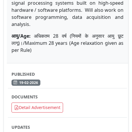
signal processing systems built on high-speed
hardware / software platforms. Will also work on
software programming, data acquisition and
analysis.
आयु
/Age:
अधिकतम
28
वर्ष
(
नियमों
के
अनुसार
आयु
छूट
लागू
)
।
/Maximum 28 years (Age relaxation given as
per Rule)
PUBLISHED
19-02-2026
DOCUMENTS
Detail Advertisement
UPDATES