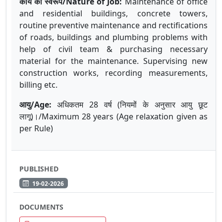
कार्य का स्वरूप/Nature of Job:
Maintenance of office
and residential buildings, concrete towers,
routine preventive maintenance and rectifications
of roads, buildings and plumbing problems with
help of civil team & purchasing necessary
material for the maintenance. Supervising new
construction works, recording measurements,
billing etc.
आयु
/Age:
अधिकतम
28
वर्ष
(
नियमों
के
अनुसार
आयु
छूट
लागू
)
।
/Maximum 28 years (Age relaxation given as
per Rule)
PUBLISHED
19-02-2026
DOCUMENTS