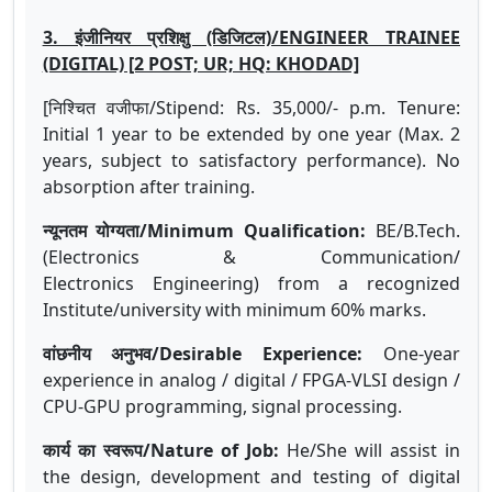
3. इंजीनियर प्रशिक्षु (डिजिटल)/ENGINEER TRAINEE
(DIGITAL) [2 POST; UR; HQ: KHODAD]
[निश्चित वजीफा/Stipend: Rs. 35,000/- p.m. Tenure:
Initial 1 year to be extended by one year (Max. 2
years, subject to satisfactory performance). No
absorption after training.
न्यूनतम योग्यता/Minimum Qualification:
BE/B.Tech.
(Electronics & Communication/
Electronics Engineering) from a recognized
Institute/university with minimum 60% marks.
वांछनीय अनुभव/Desirable Experience:
One-year
experience in analog / digital / FPGA-VLSI design /
CPU-GPU programming, signal processing.
कार्य का स्वरूप/Nature of Job:
He/She will assist in
the design, development and testing of digital