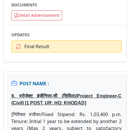
DOCUMENTS
Detail Advertisement
UPDATES
Final Result
POST NAME :
9. प्रोजेक्ट इंजीनियर-सी (सिविल)/Project Engineer-C
(Civil) [1 POST, UR; HQ: KHODAD]
[निश्चित वजीफा/Fixed Stipend: Rs. 1,03,400 p.m.
Tenure: Initial 1 year to be extended by another 2
years (Max 2 years, subject to satisfactory