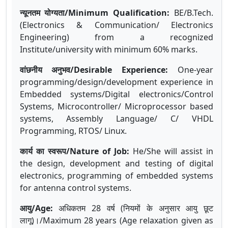
न्यूनतम योग्यता/Minimum Qualification:
BE/B.Tech.
(Electronics & Communication/ Electronics
Engineering) from a recognized
Institute/university with minimum 60% marks.
वांछनीय अनुभव/Desirable Experience:
One-year
programming/design/development experience in
Embedded systems/Digital electronics/Control
Systems, Microcontroller/ Microprocessor based
systems, Assembly Language/ C/ VHDL
Programming, RTOS/ Linux.
कार्य का स्वरूप/Nature of Job:
He/She will assist in
the design, development and testing of digital
electronics, programming of embedded systems
for antenna control systems.
आयु
/Age:
अधिकतम
28
वर्ष
(
नियमों
के
अनुसार
आयु
छूट
लागू
)
।
/Maximum 28 years (Age relaxation given as