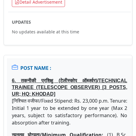
Detail Advertisement
UPDATES
No updates available at this time
POST NAME :
6. तकनीकी प्रशिक्षु (टेलीस्कोप ऑब्जर्वर)/TECHNICAL
TRAINEE (TELESCOPE OBSERVER) [3 POSTS,
UR; HQ: KHODAD]
[निश्चित वजीफा/Fixed Stipend: Rs. 23,000 p.m. Tenure:
Initial 1 year to be extended by one year (Max 2
years, subject to satisfactory performance). No
absorption after training.
न्यूनतम योग्यता/Minimum Qualification:
(1) B.Sc.