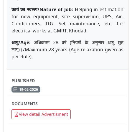
कार्य का स्वरूप/Nature of Job:
Helping in estimation
for new equipment, site supervision, UPS, Air-
Conditioners, D.G. Set maintenance, etc. for
electrical works at GMRT, Khodad.
आयु
/Age:
अधिकतम
28
वर्ष
(
नियमों
के
अनुसार
आयु
छूट
लागू
)
।
/Maximum 28 years (Age relaxation given as
per Rule)
.
PUBLISHED
19-02-2026
DOCUMENTS
View detail Advertisment