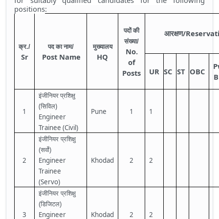
for suitably qualified candidates for the following
positions
:
पदों
की
/Reservat
आरक्षण
संख्या/
क्र./
पद
का
नाम/
मुख्यालय
No.
Sr
Post Name
HQ
of
P
UR
SC
ST
OBC
Posts
B
इंजीनियर
प्रशिक्षु
(
)
सिविल
1
Pune
1
1
Engineer
Trainee (Civil)
इंजीनियर प्रशिक्षु
(सर्वो)
2
Engineer
Khodad
2
2
Trainee
(Servo)
इंजीनियर प्रशिक्षु
(डिजिटल)
3
Engineer
Khodad
2
2