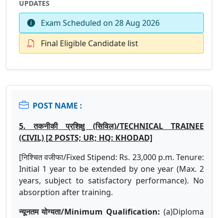
UPDATES
Exam Scheduled on 28 Aug 2026
Final Eligible Candidate list
POST NAME :
5. तकनीकी प्रशिक्षु (सिविल)/TECHNICAL TRAINEE
(CIVIL) [2 POSTS; UR; HQ: KHODAD]
[निश्चित वजीफा/Fixed Stipend: Rs. 23,000 p.m. Tenure:
Initial 1 year to be extended by one year (Max. 2
years, subject to satisfactory performance). No
absorption after training.
न्यूनतम योग्यता/Minimum Qualification:
(a)Diploma