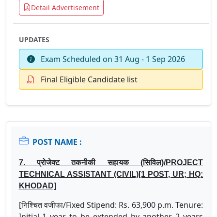
Detail Advertisement
UPDATES
Exam Scheduled on 31 Aug - 1 Sep 2026
Final Eligible Candidate list
POST NAME :
7. प्रोजेक्ट तकनीकी सहायक (सिविल)/PROJECT
TECHNICAL ASSISTANT (CIVIL)[1 POST, UR; HQ:
KHODAD]
[निश्चित वजीफा/Fixed Stipend: Rs. 63,900 p.m. Tenure:
Initial 1 year to be extended by another 2 years